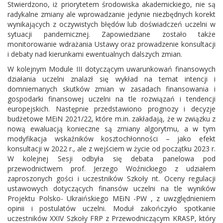
Stwierdzono, iż priorytetem środowiska akademickiego, nie są
radykalne zmiany ale wprowadzanie jedynie niezbędnych korekt
wynikających z oczywistych błędów lub doświadczeń uczelni w
sytuacji pandemicznej. Zapowiedziane zostało także
monitorowanie wdrażania Ustawy oraz prowadzenie konsultacji
i debaty nad kierunkami ewentualnych dalszych zmian.
W kolejnym Module III dotyczącym uwarunkowań finansowych
działania uczelni znalazł się wykład na temat intencji i
domniemanych skutków zmian w zasadach finansowania i
gospodarki finansowej uczelni na tle rozwiązań i tendencji
europejskich. Następnie przedstawiono prognozy i decyzje
budżetowe MEiN 2021/22, które m.in. zakładają, że w związku z
nową ewaluacją konieczne są zmiany algorytmu, a w tym
modyfikacja wskaźników kosztochłonności – jako efekt
konsultacji w 2022 r., ale z wejściem w życie od początku 2023 r.
W kolejnej Sesji odbyła się debata panelowa pod
przewodnictwem prof. Jerzego Woźnickiego z udziałem
zaproszonych gości i uczestników Szkoły nt. Oceny regulacji
ustawowych dotyczących finansów uczelni na tle wyników
Projektu Polsko- Ukraińskiego MEiN -PW , z uwzględnieniem
opinii i postulatów uczelni. Moduł zakończyło spotkanie
uczestników XXIV Szkoły FRP z Przewodniczącym KRASP, który