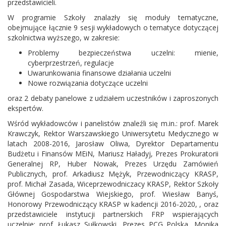
przedstawicieli.
W programie Szkoły znalazły się moduły tematyczne,
obejmujące łącznie 9 sesji wykładowych o tematyce dotyczącej
szkolnictwa wyższego, w zakresie:
Problemy bezpieczeństwa uczelni: mienie,
cyberprzestrzeń, regulacje
Uwarunkowania finansowe działania uczelni
Nowe rozwiązania dotyczące uczelni
oraz 2 debaty panelowe z udziałem uczestników i zaproszonych
ekspertów.
Wśród wykładowców i panelistów znaleźli się m.in.: prof. Marek
Krawczyk, Rektor Warszawskiego Uniwersytetu Medycznego w
latach 2008-2016, Jarosław Oliwa, Dyrektor Departamentu
Budżetu i Finansów MEiN, Mariusz Haładyj, Prezes Prokuratorii
Generalnej RP, Huber Nowak, Prezes Urzędu Zamówień
Publicznych, prof. Arkadiusz Mężyk, Przewodniczący KRASP,
prof. Michał Zasada, Wiceprzewodniczacy KRASP, Rektor Szkoły
Głównej Gospodarstwa Wiejskiego, prof. Wiesław Banyś,
Honorowy Przewodniczący KRASP w kadencji 2016-2020, , oraz
przedstawiciele instytucji partnerskich FRP wspierających
uczelnie: prof. Łukasz Sułkowski, Prezes PCG Polska, Monika