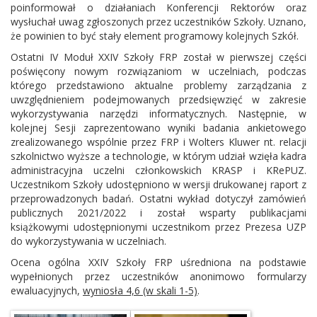
poinformował o działaniach Konferencji Rektorów oraz
wysłuchał uwag zgłoszonych przez uczestników Szkoły. Uznano,
że powinien to być stały element programowy kolejnych Szkół.
Ostatni IV Moduł XXIV Szkoły FRP został w pierwszej części
poświęcony nowym rozwiązaniom w uczelniach, podczas
którego przedstawiono aktualne problemy zarządzania z
uwzględnieniem podejmowanych przedsięwzięć w zakresie
wykorzystywania narzędzi informatycznych. Następnie, w
kolejnej Sesji zaprezentowano wyniki badania ankietowego
zrealizowanego wspólnie przez FRP i Wolters Kluwer nt. relacji
szkolnictwo wyższe a technologie, w którym udział wzięła kadra
administracyjna uczelni członkowskich KRASP i KRePUZ.
Uczestnikom Szkoły udostępniono w wersji drukowanej raport z
przeprowadzonych badań. Ostatni wykład dotyczył zamówień
publicznych 2021/2022 i został wsparty publikacjami
książkowymi udostępnionymi uczestnikom przez Prezesa UZP
do wykorzystywania w uczelniach.
Ocena ogólna XXIV Szkoły FRP uśredniona na podstawie
wypełnionych przez uczestników anonimowo formularzy
ewaluacyjnych,
wyniosła 4,6 (w skali 1-5)
.