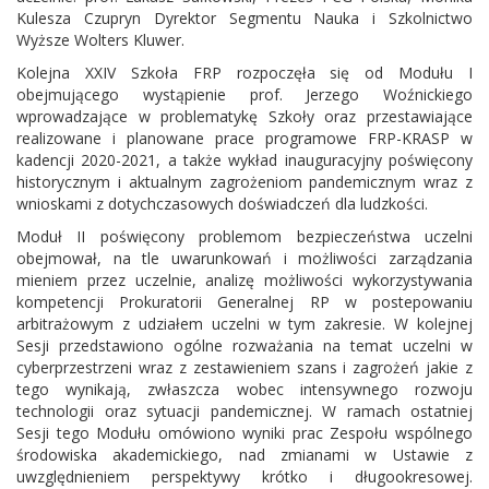
Kulesza Czupryn Dyrektor Segmentu Nauka i Szkolnictwo
Wyższe Wolters Kluwer.
Kolejna XXIV Szkoła FRP rozpoczęła się od Modułu I
obejmującego wystąpienie prof. Jerzego Woźnickiego
wprowadzające w problematykę Szkoły oraz przestawiające
realizowane i planowane prace programowe FRP-KRASP w
kadencji 2020-2021, a także wykład inauguracyjny poświęcony
historycznym i aktualnym zagrożeniom pandemicznym wraz z
wnioskami z dotychczasowych doświadczeń dla ludzkości.
Moduł II poświęcony problemom bezpieczeństwa uczelni
obejmował, na tle uwarunkowań i możliwości zarządzania
mieniem przez uczelnie, analizę możliwości wykorzystywania
kompetencji Prokuratorii Generalnej RP w postepowaniu
arbitrażowym z udziałem uczelni w tym zakresie. W kolejnej
Sesji przedstawiono ogólne rozważania na temat uczelni w
cyberprzestrzeni wraz z zestawieniem szans i zagrożeń jakie z
tego wynikają, zwłaszcza wobec intensywnego rozwoju
technologii oraz sytuacji pandemicznej. W ramach ostatniej
Sesji tego Modułu omówiono wyniki prac Zespołu wspólnego
środowiska akademickiego, nad zmianami w Ustawie z
uwzględnieniem perspektywy krótko i długookresowej.