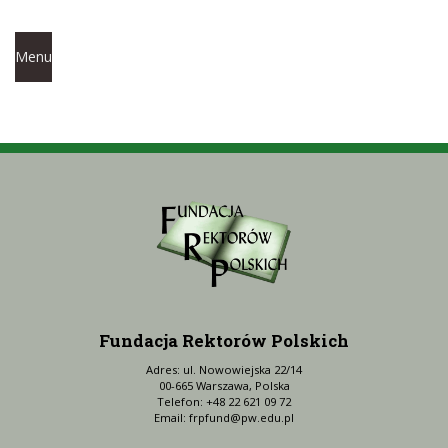
Menu
Fundacja Rektorów Polskich
Adres: ul. Nowowiejska 22/14
00-665 Warszawa, Polska
Telefon: +48 22 621 09 72
Email:
frpfund@pw.edu.pl